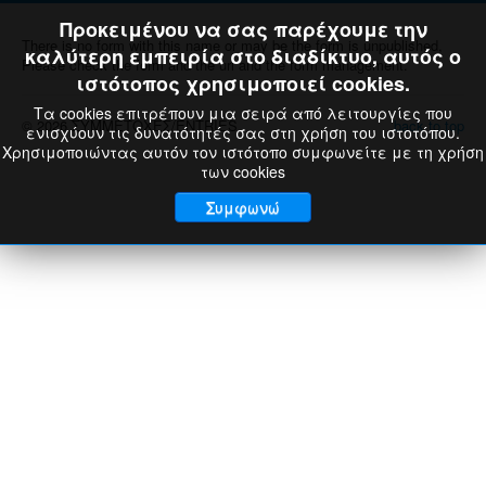
Προκειμένου να σας παρέχουμε την
There is no form with this name or may be the form is unpublished,
καλύτερη εμπειρία στο διαδίκτυο, αυτός ο
Please check the form and the url and the form management.
ιστότοπος χρησιμοποιεί cookies.
Τα cookies επιτρέπουν μια σειρά από λειτουργίες που
© 2026 ΣΥΜΜΕΤΟΧΕΣ/ENTRIES
back to top
ενισχύουν τις δυνατότητές σας στη χρήση του ιστοτόπου.
Χρησιμοποιώντας αυτόν τον ιστότοπο συμφωνείτε με τη χρήση
των cookies
Συμφωνώ