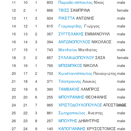
11
10
1
803
Παραδεισόπουλος
Νίκος
male
12
2
1
866
ΤΒΙΣΣ
ΣΑΜΠΡΙΝΑ
female
13
11
3
924
ΡΙΚΕΤΤΑ
ΑΝΤΩΝΗΣ
male
14
12
1
615
Γιαμουρίδης
Γιώργος
male
15
13
2
357
ΣΥΓΓΕΛΑΚΗΣ
ΕΜΜΑΝΟΥΗΛ
male
16
14
3
394
ΑΝΤΩΝΟΠΟΥΛΟΣ
ΝΙΚΟΛΑΟΣ
male
17
15
1
743
Ματθαίου
Ματθαίος
male
18
3
2
857
ΣΥΛΛΑΙΔΟΠΟΥΛΟΥ
ΣΑΣΑ
female
19
16
1
765
ΜΠΙΣΜΠΙΚΟΣ
ΝΙΚΟΛΑ
male
20
17
2
703
Κωνσταντόπουλος
Παναγιώτης
male
21
18
4
371
Τσαπρουνης
Λουκας
male
22
19
5
360
ΤΑΜΒΑΚΗΣ
ΛΑΜΠΡΟΣ
male
23
20
6
255
ΜΠΟΥΡΑΪΜΗΣ
ΘΕΟΦΑΝΗΣ
male
24
21
7
965
ΧΡΙΣΤΟΔΟΥΛΟΠΟΥΛΟΣ
ΑΠΟΣΤΟΛΟΣ
male
25
22
3
861
Σωτηροπουλος
Ανεστης
male
26
23
8
257
ΜΠΟΥΡΗΣ
ΔΗΜΗΤΡΗΣ
male
27
24
9
140
ΚΑΠΟΓΙΑΝΝΗΣ
ΧΡΥΣΟΣΤΟΜΟΣ
male