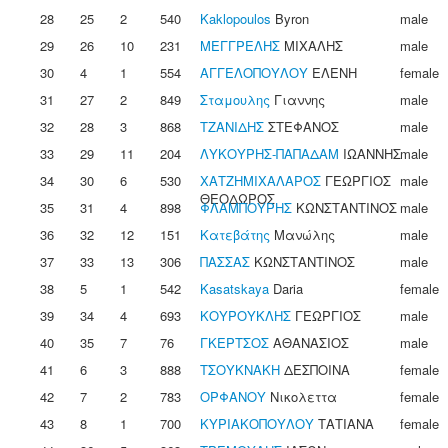
28
25
2
540
Kaklopoulos
Byron
male
29
26
10
231
ΜΕΓΓΡΕΛΗΣ
ΜΙΧΑΛΗΣ
male
30
4
1
554
ΑΓΓΕΛΟΠΟΥΛΟΥ
ΕΛΕΝΗ
female
31
27
2
849
Σταμουλης
Γιαννης
male
32
28
3
868
ΤΖΑΝΙΔΗΣ
ΣΤΕΦΑΝΟΣ
male
33
29
11
204
ΛΥΚΟΥΡΗΣ-ΠΑΠΑΔΑΜ
ΙΩΑΝΝΗΣ
male
34
30
6
530
ΧΑΤΖΗΜΙΧΑΛΑΡΟΣ
ΓΕΩΡΓΙΟΣ
male
ΘΕΟΔΩΡΟΣ
35
31
4
898
ΦΛΑΜΠΟΥΡΗΣ
ΚΩΝΣΤΑΝΤΙΝΟΣ
male
36
32
12
151
Κατεβάτης
Μανώλης
male
37
33
13
306
ΠΑΣΣΑΣ
ΚΩΝΣΤΑΝΤΙΝΟΣ
male
38
5
1
542
Kasatskaya
Daria
female
39
34
4
693
ΚΟΥΡΟΥΚΛΗΣ
ΓΕΩΡΓΙΟΣ
male
40
35
7
76
ΓΚΕΡΤΣΟΣ
ΑΘΑΝΑΣΙΟΣ
male
41
6
3
888
ΤΣΟΥΚΝΑΚΗ
ΔΕΣΠΟΙΝΑ
female
42
7
2
783
ΟΡΦΑΝΟΥ
Νικολεττα
female
43
8
1
700
ΚΥΡΙΑΚΟΠΟΥΛΟΥ
ΤΑΤΙΑΝΑ
female