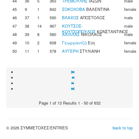
44
36
5
363
ΤΡΕΜΟΥΛΗΣ
ΙΑΣΩΝ
male
45
9
1
842
ΣΟΚΟΛΟΒΑ
ΒΑΛΕΝΤΙΝΑ
female
46
37
1
590
ΒΛΑΧΟΣ
ΑΠΟΣΤΟΛΟΣ
male
47
38
14
967
ΚΟΥΤΣΟΣ-
male
ΚΟΥΤΣΟΠΟΥΛΟΣ
ΚΩΝΣΤΑΝΤΙΝΟΣ
48
39
8
580
ΑΧΙΛΛΑΣ
ΝΙΚΟΛΑΟΣ
male
49
10
2
608
Γεωργαντζή
Εύη
female
50
11
1
578
ΑΥΓΕΡΗ
ΣΤΥΛΙΑΝΗ
female
Page 1 of 13 Results 1 - 50 of 632
© 2026 ΣΥΜΜΕΤΟΧΕΣ/ENTRIES
back to top