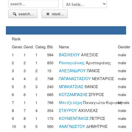
search...
reset...
Rank
Gener.
Gend.
Categ.
Bib
Name
Gender
1
1
1
584
ΒΑΣΙΛΕΙΟΥ
ΑΛΕΞΙΟΣ
male
2
2
1
830
Ροντογιάννης
Αριστοφάνης
male
3
3
2
15
ΑΛΕΞΑΝΔΡΟΥ
ΠΑΝΟΣ
male
4
4
2
798
ΠΑΠΑΝΑΣΤΑΣΙΟΥ
ΝΕΚΤΑΡΙΟΣ
male
5
5
3
240
ΜΠΑΚΑΤΣΙΑΣ
ΘΑΝΟΣ
male
6
6
1
685
ΚΟΤΖΑΜΠΑΣΗΣ
ΣΠΥΡΟΣ
male
7
1
1
766
Μπιτζελέρη
Παναγιώτα-Κυριακή
female
8
7
4
354
ΣΤΑΥΡΟΥ
ΑΧΙΛΛΕΑΣ
male
9
8
1
173
ΚΟΥΜΕΝΤΑΚΟΣ
ΠΕΤΡΟΣ
male
10
9
5
560
ΑΝΑΓΝΩΣΤΟΥ
ΔΗΜΗΤΡΗΣ
male