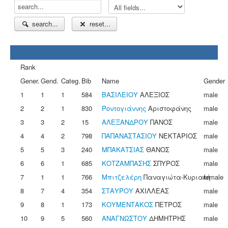
search...
reset...
Rank
Gener.
Gend.
Categ.
Bib
Name
Gender
1
1
1
584
ΒΑΣΙΛΕΙΟΥ
ΑΛΕΞΙΟΣ
male
2
2
1
830
Ροντογιάννης
Αριστοφάνης
male
3
3
2
15
ΑΛΕΞΑΝΔΡΟΥ
ΠΑΝΟΣ
male
4
4
2
798
ΠΑΠΑΝΑΣΤΑΣΙΟΥ
ΝΕΚΤΑΡΙΟΣ
male
5
5
3
240
ΜΠΑΚΑΤΣΙΑΣ
ΘΑΝΟΣ
male
6
6
1
685
ΚΟΤΖΑΜΠΑΣΗΣ
ΣΠΥΡΟΣ
male
7
1
1
766
Μπιτζελέρη
Παναγιώτα-Κυριακή
female
8
7
4
354
ΣΤΑΥΡΟΥ
ΑΧΙΛΛΕΑΣ
male
9
8
1
173
ΚΟΥΜΕΝΤΑΚΟΣ
ΠΕΤΡΟΣ
male
10
9
5
560
ΑΝΑΓΝΩΣΤΟΥ
ΔΗΜΗΤΡΗΣ
male