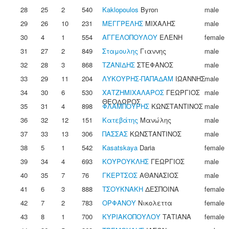
28
25
2
540
Kaklopoulos
Byron
male
29
26
10
231
ΜΕΓΓΡΕΛΗΣ
ΜΙΧΑΛΗΣ
male
30
4
1
554
ΑΓΓΕΛΟΠΟΥΛΟΥ
ΕΛΕΝΗ
female
31
27
2
849
Σταμουλης
Γιαννης
male
32
28
3
868
ΤΖΑΝΙΔΗΣ
ΣΤΕΦΑΝΟΣ
male
33
29
11
204
ΛΥΚΟΥΡΗΣ-ΠΑΠΑΔΑΜ
ΙΩΑΝΝΗΣ
male
34
30
6
530
ΧΑΤΖΗΜΙΧΑΛΑΡΟΣ
ΓΕΩΡΓΙΟΣ
male
ΘΕΟΔΩΡΟΣ
35
31
4
898
ΦΛΑΜΠΟΥΡΗΣ
ΚΩΝΣΤΑΝΤΙΝΟΣ
male
36
32
12
151
Κατεβάτης
Μανώλης
male
37
33
13
306
ΠΑΣΣΑΣ
ΚΩΝΣΤΑΝΤΙΝΟΣ
male
38
5
1
542
Kasatskaya
Daria
female
39
34
4
693
ΚΟΥΡΟΥΚΛΗΣ
ΓΕΩΡΓΙΟΣ
male
40
35
7
76
ΓΚΕΡΤΣΟΣ
ΑΘΑΝΑΣΙΟΣ
male
41
6
3
888
ΤΣΟΥΚΝΑΚΗ
ΔΕΣΠΟΙΝΑ
female
42
7
2
783
ΟΡΦΑΝΟΥ
Νικολεττα
female
43
8
1
700
ΚΥΡΙΑΚΟΠΟΥΛΟΥ
ΤΑΤΙΑΝΑ
female