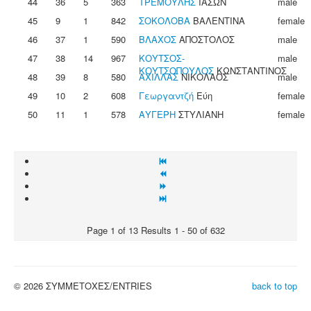
44
36
5
363
ΤΡΕΜΟΥΛΗΣ
ΙΑΣΩΝ
male
45
9
1
842
ΣΟΚΟΛΟΒΑ
ΒΑΛΕΝΤΙΝΑ
female
46
37
1
590
ΒΛΑΧΟΣ
ΑΠΟΣΤΟΛΟΣ
male
47
38
14
967
ΚΟΥΤΣΟΣ-
male
ΚΟΥΤΣΟΠΟΥΛΟΣ
ΚΩΝΣΤΑΝΤΙΝΟΣ
48
39
8
580
ΑΧΙΛΛΑΣ
ΝΙΚΟΛΑΟΣ
male
49
10
2
608
Γεωργαντζή
Εύη
female
50
11
1
578
ΑΥΓΕΡΗ
ΣΤΥΛΙΑΝΗ
female
Page 1 of 13 Results 1 - 50 of 632
© 2026 ΣΥΜΜΕΤΟΧΕΣ/ENTRIES
back to top