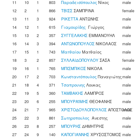
11
10
1
803
Παραδεισόπουλος
Νίκος
male
12
2
1
866
ΤΒΙΣΣ
ΣΑΜΠΡΙΝΑ
female
13
11
3
924
ΡΙΚΕΤΤΑ
ΑΝΤΩΝΗΣ
male
14
12
1
615
Γιαμουρίδης
Γιώργος
male
15
13
2
357
ΣΥΓΓΕΛΑΚΗΣ
ΕΜΜΑΝΟΥΗΛ
male
16
14
3
394
ΑΝΤΩΝΟΠΟΥΛΟΣ
ΝΙΚΟΛΑΟΣ
male
17
15
1
743
Ματθαίου
Ματθαίος
male
18
3
2
857
ΣΥΛΛΑΙΔΟΠΟΥΛΟΥ
ΣΑΣΑ
female
19
16
1
765
ΜΠΙΣΜΠΙΚΟΣ
ΝΙΚΟΛΑ
male
20
17
2
703
Κωνσταντόπουλος
Παναγιώτης
male
21
18
4
371
Τσαπρουνης
Λουκας
male
22
19
5
360
ΤΑΜΒΑΚΗΣ
ΛΑΜΠΡΟΣ
male
23
20
6
255
ΜΠΟΥΡΑΪΜΗΣ
ΘΕΟΦΑΝΗΣ
male
24
21
7
965
ΧΡΙΣΤΟΔΟΥΛΟΠΟΥΛΟΣ
ΑΠΟΣΤΟΛΟΣ
male
25
22
3
861
Σωτηροπουλος
Ανεστης
male
26
23
8
257
ΜΠΟΥΡΗΣ
ΔΗΜΗΤΡΗΣ
male
27
24
9
140
ΚΑΠΟΓΙΑΝΝΗΣ
ΧΡΥΣΟΣΤΟΜΟΣ
male