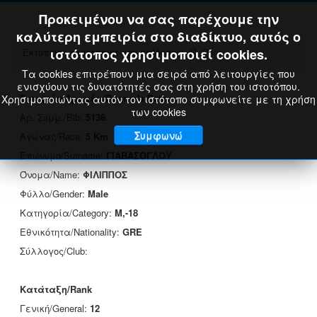
Προκειμένου να σας παρέχουμε την
καλύτερη εμπειρία στο διαδίκτυο, αυτός ο
Εκτύπωση πιστοποιητικού επίδοσης:
ιστότοπος χρησιμοποιεί cookies.
Print
Τα cookies επιτρέπουν μια σειρά από λειτουργίες που
ενισχύουν τις δυνατότητές σας στη χρήση του ιστοτόπου.
Στοιχεία Δρομέα/Runner's Data
Χρησιμοποιώντας αυτόν τον ιστότοπο συμφωνείτε με τη χρήση
των cookies
Αρ. Συμμ./Bib:
5136
Συμφωνώ
Αγώνας/Race:
5 Km
Επώνυμο/Surname:
ΓΙΑΒΑΣΟΓΛΟΥ
Όνομα/Name:
ΦΙΛΙΠΠΟΣ
Φύλλο/Gender:
Male
Κατηγορία/Category:
M,-18
Εθνικότητα/Nationality:
GRE
Σύλλογος/Club:
Κατάταξη/Rank
Γενική/General:
12