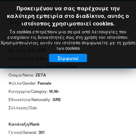
Προκειμένου να σας παρέχουμε την
καλύτερη εμπειρία στο διαδίκτυο, αυτός ο
Εκτύπωση πιστοποιητικού επίδοσης:
ιστότοπος χρησιμοποιεί cookies.
Print
Τα cookies επιτρέπουν μια σειρά από λειτουργίες που
ενισχύουν τις δυνατότητές σας στη χρήση του ιστοτόπου.
Στοιχεία Δρομέα/Runner's Data
Χρησιμοποιώντας αυτόν τον ιστότοπο συμφωνείτε με τη χρήση
των cookies
Αρ. Συμμ./Bib:
5179
Συμφωνώ
Αγώνας/Race:
5 Km
Επώνυμο/Surname:
ΠΟΛΥΧΡΟΝΙΑΔΗ
Όνομα/Name:
ΖΕΤΑ
Φύλλο/Gender:
Female
Κατηγορία/Category:
W,46-
Εθνικότητα/Nationality:
GRE
Σύλλογος/Club:
Κατάταξη/Rank
Γενική/General:
301