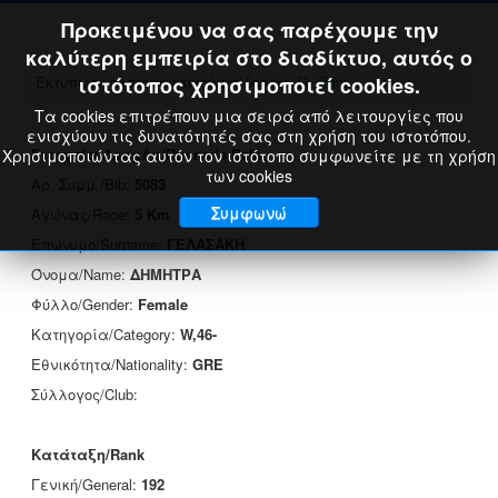
Προκειμένου να σας παρέχουμε την
καλύτερη εμπειρία στο διαδίκτυο, αυτός ο
Εκτύπωση πιστοποιητικού επίδοσης:
ιστότοπος χρησιμοποιεί cookies.
Print
Τα cookies επιτρέπουν μια σειρά από λειτουργίες που
ενισχύουν τις δυνατότητές σας στη χρήση του ιστοτόπου.
Στοιχεία Δρομέα/Runner's Data
Χρησιμοποιώντας αυτόν τον ιστότοπο συμφωνείτε με τη χρήση
των cookies
Αρ. Συμμ./Bib:
5083
Συμφωνώ
Αγώνας/Race:
5 Km
Επώνυμο/Surname:
ΓΕΛΑΣΑΚΗ
Όνομα/Name:
ΔΗΜΗΤΡΑ
Φύλλο/Gender:
Female
Κατηγορία/Category:
W,46-
Εθνικότητα/Nationality:
GRE
Σύλλογος/Club:
Κατάταξη/Rank
Γενική/General:
192