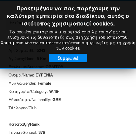
Προκειμένου να σας παρέχουμε την
καλύτερη εμπειρία στο διαδίκτυο, αυτός ο
Εκτύπωση πιστοποιητικού επίδοσης:
ιστότοπος χρησιμοποιεί cookies.
Print
Τα cookies επιτρέπουν μια σειρά από λειτουργίες που
ενισχύουν τις δυνατότητές σας στη χρήση του ιστοτόπου.
Στοιχεία Δρομέα/Runner's Data
Χρησιμοποιώντας αυτόν τον ιστότοπο συμφωνείτε με τη χρήση
των cookies
Αρ. Συμμ./Bib:
5243
Συμφωνώ
Αγώνας/Race:
5 Km
Επώνυμο/Surname:
ΟΡΔΙΤΟΥ
Όνομα/Name:
ΕΥΓΕΝΙΑ
Φύλλο/Gender:
Female
Κατηγορία/Category:
W,46-
Εθνικότητα/Nationality:
GRE
Σύλλογος/Club:
Κατάταξη/Rank
Γενική/General:
376