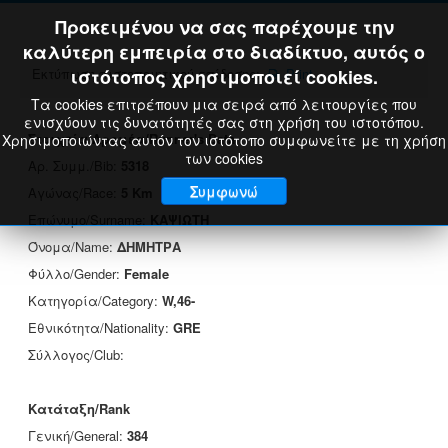
Προκειμένου να σας παρέχουμε την
καλύτερη εμπειρία στο διαδίκτυο, αυτός ο
Εκτύπωση πιστοποιητικού επίδοσης:
ιστότοπος χρησιμοποιεί cookies.
Print
Τα cookies επιτρέπουν μια σειρά από λειτουργίες που
ενισχύουν τις δυνατότητές σας στη χρήση του ιστοτόπου.
Στοιχεία Δρομέα/Runner's Data
Χρησιμοποιώντας αυτόν τον ιστότοπο συμφωνείτε με τη χρήση
των cookies
Αρ. Συμμ./Bib:
5318
Συμφωνώ
Αγώνας/Race:
5 Km
Επώνυμο/Surname:
ΚΑΨΙΩΤΗ
Όνομα/Name:
ΔΗΜΗΤΡΑ
Φύλλο/Gender:
Female
Κατηγορία/Category:
W,46-
Εθνικότητα/Nationality:
GRE
Σύλλογος/Club:
Κατάταξη/Rank
Γενική/General:
384