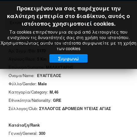
Προκειμένου να σας παρέχουμε την
καλύτερη εμπειρία στο διαδίκτυο, αυτός ο
Εκτύπωση πιστοποιητικού επίδοσης:
ιστότοπος χρησιμοποιεί cookies.
Print
Τα cookies επιτρέπουν μια σειρά από λειτουργίες που
ενισχύουν τις δυνατότητές σας στη χρήση του ιστοτόπου.
Στοιχεία Δρομέα/Runner's Data
Χρησιμοποιώντας αυτόν τον ιστότοπο συμφωνείτε με τη χρήση
των cookies
Αρ. Συμμ./Bib:
5170
Συμφωνώ
Αγώνας/Race:
5 Km
Επώνυμο/Surname:
ΜΑΛΑΧΤΑΡΗΣ
Όνομα/Name:
ΕΥΑΓΓΕΛΟΣ
Φύλλο/Gender:
Male
Κατηγορία/Category:
M,46
Εθνικότητα/Nationality:
GRE
Σύλλογος/Club:
ΣΥΛΛΟΓΟΣ ΔΡΟΜΕΩΝ ΥΓΕΙΑΣ ΑΓΙΑΣ
Κατάταξη/Rank
Γενική/General:
300