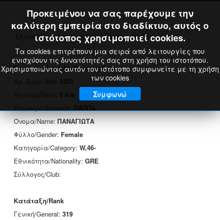
Προκειμένου να σας παρέχουμε την
καλύτερη εμπειρία στο διαδίκτυο, αυτός ο
Εκτύπωση πιστοποιητικού επίδοσης:
ιστότοπος χρησιμοποιεί cookies.
Print
Τα cookies επιτρέπουν μια σειρά από λειτουργίες που
ενισχύουν τις δυνατότητές σας στη χρήση του ιστοτόπου.
Στοιχεία Δρομέα/Runner's Data
Χρησιμοποιώντας αυτόν τον ιστότοπο συμφωνείτε με τη χρήση
των cookies
Αρ. Συμμ./Bib:
5263
Συμφωνώ
Αγώνας/Race:
5 Km
Επώνυμο/Surname:
ΠΑΠΠΑ
Όνομα/Name:
ΠΑΝΑΓΙΩΤΑ
Φύλλο/Gender:
Female
Κατηγορία/Category:
W,46-
Εθνικότητα/Nationality:
GRE
Σύλλογος/Club:
Κατάταξη/Rank
Γενική/General:
319