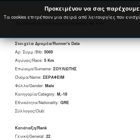
Προκειμένου να σας παρέχουμε τ
Τα cookies επιτρέπουν μια σειρά από λειτουργίες που ενισχύ
Εκτύπωση πιστοποιητικού επίδοσης:
Print
Στοιχεία Δρομέα/Runner's Data
Αρ. Συμμ./Bib:
5069
Αγώνας/Race:
5 Km
Επώνυμο/Surname:
ΣΟΥΛΙΩΤΗΣ
Όνομα/Name:
ΣΕΡΑΦΕΙΜ
Φύλλο/Gender:
Male
Κατηγορία/Category:
M,-18
Εθνικότητα/Nationality:
GRE
Σύλλογος/Club:
Κατάταξη/Rank
Γενική/General:
22