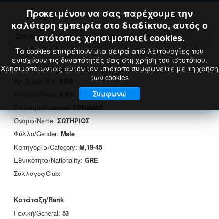
Προκειμένου να σας παρέχουμε την
καλύτερη εμπειρία στο διαδίκτυο, αυτός ο
Εκτύπωση πιστοποιητικού επίδοσης:
ιστότοπος χρησιμοποιεί cookies.
Print
Τα cookies επιτρέπουν μια σειρά από λειτουργίες που
ενισχύουν τις δυνατότητές σας στη χρήση του ιστοτόπου.
Στοιχεία Δρομέα/Runner's Data
Χρησιμοποιώντας αυτόν τον ιστότοπο συμφωνείτε με τη χρήση
των cookies
Αρ. Συμμ./Bib:
5159
Συμφωνώ
Αγώνας/Race:
5 Km
Επώνυμο/Surname:
ΓΡΙΛΛΙΑΣ
Όνομα/Name:
ΣΩΤΗΡΙΟΣ
Φύλλο/Gender:
Male
Κατηγορία/Category:
M,19-45
Εθνικότητα/Nationality:
GRE
Σύλλογος/Club:
Κατάταξη/Rank
Γενική/General:
53