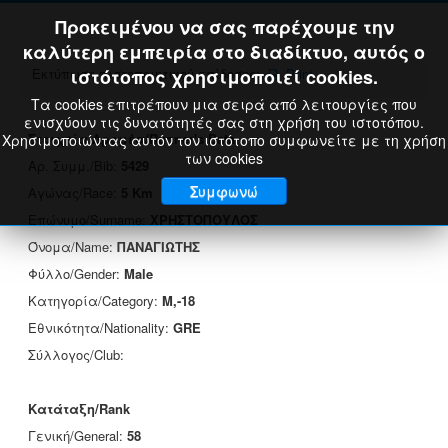
Προκειμένου να σας παρέχουμε την
καλύτερη εμπειρία στο διαδίκτυο, αυτός ο
Εκτύπωση πιστοποιητικού επίδοσης:
ιστότοπος χρησιμοποιεί cookies.
Print
Τα cookies επιτρέπουν μια σειρά από λειτουργίες που
ενισχύουν τις δυνατότητές σας στη χρήση του ιστοτόπου.
Στοιχεία Δρομέα/Runner's Data
Χρησιμοποιώντας αυτόν τον ιστότοπο συμφωνείτε με τη χρήση
των cookies
Αρ. Συμμ./Bib:
5429
Συμφωνώ
Αγώνας/Race:
5 Km
Επώνυμο/Surname:
ΧΡΗΣΤΟΠΟΥΛΟΣ
Όνομα/Name:
ΠΑΝΑΓΙΩΤΗΣ
Φύλλο/Gender:
Male
Κατηγορία/Category:
M,-18
Εθνικότητα/Nationality:
GRE
Σύλλογος/Club:
Κατάταξη/Rank
Γενική/General:
58