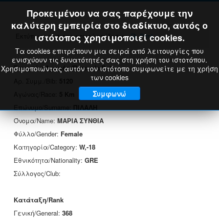
Προκειμένου να σας παρέχουμε την
καλύτερη εμπειρία στο διαδίκτυο, αυτός ο
Εκτύπωση πιστοποιητικού επίδοσης:
ιστότοπος χρησιμοποιεί cookies.
Print
Τα cookies επιτρέπουν μια σειρά από λειτουργίες που
ενισχύουν τις δυνατότητές σας στη χρήση του ιστοτόπου.
Στοιχεία Δρομέα/Runner's Data
Χρησιμοποιώντας αυτόν τον ιστότοπο συμφωνείτε με τη χρήση
των cookies
Αρ. Συμμ./Bib:
5120
Συμφωνώ
Αγώνας/Race:
5 Km
Επώνυμο/Surname:
ΠΙΛΑΛΗ
Όνομα/Name:
ΜΑΡΙΑ ΣΥΝΘΙΑ
Φύλλο/Gender:
Female
Κατηγορία/Category:
W,-18
Εθνικότητα/Nationality:
GRE
Σύλλογος/Club:
Κατάταξη/Rank
Γενική/General:
368