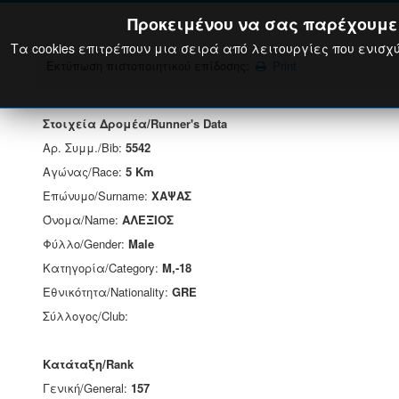
Προκειμένου να σας παρέχουμε τ
Τα cookies επιτρέπουν μια σειρά από λειτουργίες που ενισχύ
Εκτύπωση πιστοποιητικού επίδοσης:
Print
Στοιχεία Δρομέα/Runner's Data
Αρ. Συμμ./Bib:
5542
Αγώνας/Race:
5 Km
Επώνυμο/Surname:
ΧΑΨΑΣ
Όνομα/Name:
ΑΛΕΞΙΟΣ
Φύλλο/Gender:
Male
Κατηγορία/Category:
M,-18
Εθνικότητα/Nationality:
GRE
Σύλλογος/Club:
Κατάταξη/Rank
Γενική/General:
157