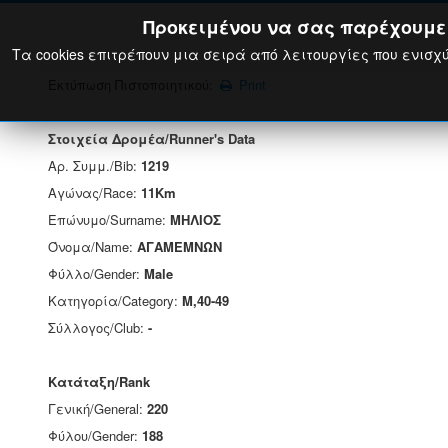
Προκειμένου να σας παρέχουμε τ
Τα cookies επιτρέπουν μια σειρά από λειτουργίες που ενισχύ
Εκτύπωση Πιστοποιητικού:
Print
Στοιχεία Δρομέα/Runner's Data
Αρ. Συμμ./Bib:
1219
Αγώνας/Race:
11Km
Επώνυμο/Surname:
ΜΗΛΙΟΣ
Όνομα/Name:
ΑΓΑΜΕΜΝΩΝ
Φύλλο/Gender:
Male
Κατηγορία/Category:
M,40-49
Σύλλογος/Club:
-
Κατάταξη/Rank
Γενική/General:
220
Φύλου/Gender:
188