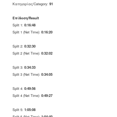
Κατηγορίας/Category:
91
Επίδοση/Result
Split 1:
0:16:48
Split 1 (Net Time):
0:16:20
Split 2:
0:32:30
Split 2 (Net Time):
0:32:02
Split 3:
0:34:33
Split 3 (Net Time):
0:34:05
Split 4:
0:49:56
Split 4 (Net Time):
0:49:27
Split 5:
1:05:08
Split 5 (Net Time):
1:04:40