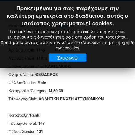
Προκειμένου να σας παρέχουμε την
καλύτερη εμπειρία στο διαδίκτυο, αυτός ο
ιστότοπος χρησιμοποιεί cookies.
Εκτύπωση Πιστοποιητικού:
Print
Τα cookies επιτρέπουν μια σειρά από λειτουργίες που
ενισχύουν τις δυνατότητές σας στη χρήση του ιστοτόπου.
Στοιχεία Δρομέα/Runner's Data
Χρησιμοποιώντας αυτόν τον ιστότοπο συμφωνείτε με τη χρήση
των cookies
Αρ. Συμμ./Bib:
1146
Συμφωνώ
Αγώνας/Race:
11Km
Επώνυμο/Surname:
ΚΑΡΤΣΑΚΛΗΣ
Όνομα/Name:
ΘΕΟΔΩΡΟΣ
Φύλλο/Gender:
Male
Κατηγορία/Category:
M,30-39
Σύλλογος/Club:
ΑΘΛΗΤΙΚΗ ΕΝΩΣΗ ΑΣΤΥΝΟΜΙΚΩΝ
Κατάταξη/Rank
Γενική/General:
147
Φύλου/Gender:
131