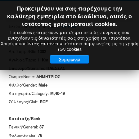
Προκειμένου να σας παρέχουμε την
καλύτερη εμπειρία στο διαδίκτυο, αυτός ο
ιστότοπος χρησιμοποιεί cookies.
Εκτύπωση Πιστοποιητικού:
Print
Τα cookies επιτρέπουν μια σειρά από λειτουργίες που
ενισχύουν τις δυνατότητές σας στη χρήση του ιστοτόπου.
Στοιχεία Δρομέα/Runner's Data
Χρησιμοποιώντας αυτόν τον ιστότοπο συμφωνείτε με τη χρήση
των cookies
Αρ. Συμμ./Bib:
1302
Συμφωνώ
Αγώνας/Race:
11Km
Επώνυμο/Surname:
ΠΛΕΣΣΑΣ
Όνομα/Name:
ΔΗΜΗΤΡΙΟΣ
Φύλλο/Gender:
Male
Κατηγορία/Category:
M,40-49
Σύλλογος/Club:
RCF
Κατάταξη/Rank
Γενική/General:
87
Φύλου/Gender:
78