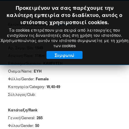
Προκειμένου να σας παρέχουμε την
καλύτερη εμπειρία στο διαδίκτυο, αυτός ο
ιστότοπος χρησιμοποιεί cookies.
Εκτύπωση Πιστοποιητικού:
Print
Τα cookies επιτρέπουν μια σειρά από λειτουργίες που
ενισχύουν τις δυνατότητές σας στη χρήση του ιστοτόπου.
Στοιχεία Δρομέα/Runner's Data
Χρησιμοποιώντας αυτόν τον ιστότοπο συμφωνείτε με τη χρήση
των cookies
Αρ. Συμμ./Bib:
1549
Συμφωνώ
Αγώνας/Race:
11Km
Επώνυμο/Surname:
ΚΑΜΠΙΤΣΗ
Όνομα/Name:
ΕΥΗ
Φύλλο/Gender:
Female
Κατηγορία/Category:
W,40-49
Σύλλογος/Club:
Κατάταξη/Rank
Γενική/General:
285
Φύλου/Gender:
50