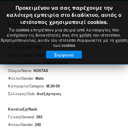
Προκειμένου να σας παρέχουμε την
καλύτερη εμπειρία στο διαδίκτυο, αυτός ο
ιστότοπος χρησιμοποιεί cookies.
Εκτύπωση Πιστοποιητικού:
Print
Τα cookies επιτρέπουν μια σειρά από λειτουργίες που
ενισχύουν τις δυνατότητές σας στη χρήση του ιστοτόπου.
Στοιχεία Δρομέα/Runner's Data
Χρησιμοποιώντας αυτόν τον ιστότοπο συμφωνείτε με τη χρήση
των cookies
Αρ. Συμμ./Bib:
1037
Συμφωνώ
Αγώνας/Race:
11Km
Επώνυμο/Surname:
VOGIATZAKIS
Όνομα/Name:
KOSTAS
Φύλλο/Gender:
Male
Κατηγορία/Category:
M,50-59
Σύλλογος/Club:
Ανεξάρτητος
Κατάταξη/Rank
Γενική/General:
293
Φύλου/Gender:
240