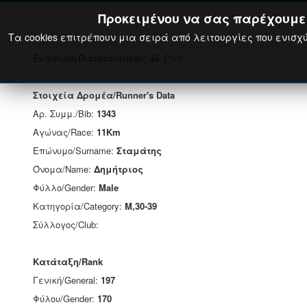
Προκειμένου να σας παρέχουμε τ
Τα cookies επιτρέπουν μια σειρά από λειτουργίες που ενισχύ
Εκτύπωση Πιστοποιητικού:
Print
Στοιχεία Δρομέα/Runner's Data
Αρ. Συμμ./Bib:
1343
Αγώνας/Race:
11Km
Επώνυμο/Surname:
Σταμάτης
Όνομα/Name:
Δημήτριος
Φύλλο/Gender:
Male
Κατηγορία/Category:
M,30-39
Σύλλογος/Club:
Κατάταξη/Rank
Γενική/General:
197
Φύλου/Gender:
170