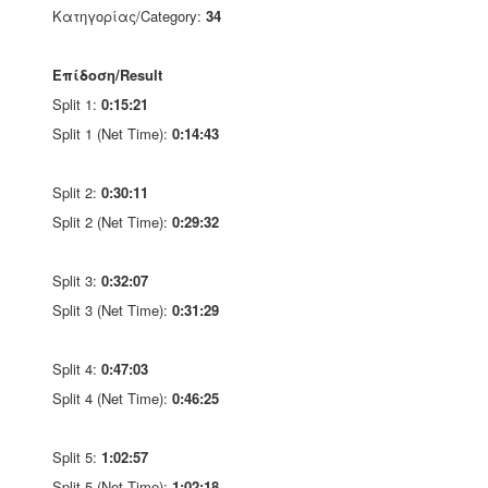
Κατηγορίας/Category:
34
Επίδοση/Result
Split 1:
0:15:21
Split 1 (Net Time):
0:14:43
Split 2:
0:30:11
Split 2 (Net Time):
0:29:32
Split 3:
0:32:07
Split 3 (Net Time):
0:31:29
Split 4:
0:47:03
Split 4 (Net Time):
0:46:25
Split 5:
1:02:57
Split 5 (Net Time):
1:02:18