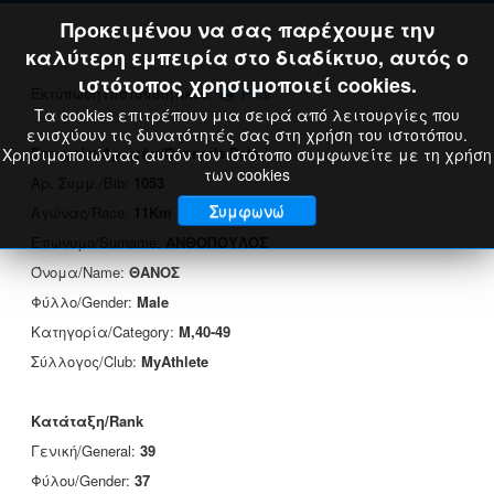
Προκειμένου να σας παρέχουμε την
καλύτερη εμπειρία στο διαδίκτυο, αυτός ο
ιστότοπος χρησιμοποιεί cookies.
Εκτύπωση Πιστοποιητικού:
Print
Τα cookies επιτρέπουν μια σειρά από λειτουργίες που
ενισχύουν τις δυνατότητές σας στη χρήση του ιστοτόπου.
Στοιχεία Δρομέα/Runner's Data
Χρησιμοποιώντας αυτόν τον ιστότοπο συμφωνείτε με τη χρήση
των cookies
Αρ. Συμμ./Bib:
1053
Συμφωνώ
Αγώνας/Race:
11Km
Επώνυμο/Surname:
ΑΝΘΟΠΟΥΛΟΣ
Όνομα/Name:
ΘΑΝΟΣ
Φύλλο/Gender:
Male
Κατηγορία/Category:
M,40-49
Σύλλογος/Club:
MyAthlete
Κατάταξη/Rank
Γενική/General:
39
Φύλου/Gender:
37