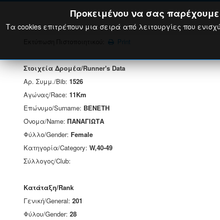
Προκειμένου να σας παρέχουμε τ
Τα cookies επιτρέπουν μια σειρά από λειτουργίες που ενισχύ
Εκτύπωση Πιστοποιητικού:
Print
Στοιχεία Δρομέα/Runner's Data
Αρ. Συμμ./Bib:
1526
Αγώνας/Race:
11Km
Επώνυμο/Surname:
ΒΕΝΕΤΗ
Όνομα/Name:
ΠΑΝΑΓΙΩΤΑ
Φύλλο/Gender:
Female
Κατηγορία/Category:
W,40-49
Σύλλογος/Club:
Κατάταξη/Rank
Γενική/General:
201
Φύλου/Gender:
28