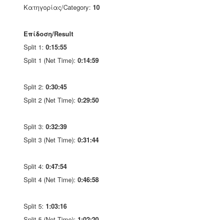
Κατηγορίας/Category:
10
Επίδοση/Result
Split 1:
0:15:55
Split 1 (Net Time):
0:14:59
Split 2:
0:30:45
Split 2 (Net Time):
0:29:50
Split 3:
0:32:39
Split 3 (Net Time):
0:31:44
Split 4:
0:47:54
Split 4 (Net Time):
0:46:58
Split 5:
1:03:16
Split 5 (Net Time):
1:02:20