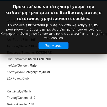
Προκειμένου να σας παρέχουμε την
καλύτερη εμπειρία στο διαδίκτυο, αυτός ο
ιστότοπος χρησιμοποιεί cookies.
Εκτύπωση Πιστοποιητικού:
Print
Τα cookies επιτρέπουν μια σειρά από λειτουργίες που
ενισχύουν τις δυνατότητές σας στη χρήση του ιστοτόπου.
Στοιχεία Δρομέα/Runner's Data
Χρησιμοποιώντας αυτόν τον ιστότοπο συμφωνείτε με τη χρήση
των cookies
Αρ. Συμμ./Bib:
1165
Συμφωνώ
Αγώνας/Race:
11Km
Επώνυμο/Surname:
ΚΟΤΣΙΦΑΣ
Όνομα/Name:
ΚΩΝΣΤΑΝΤΙΝΟΣ
Φύλλο/Gender:
Male
Κατηγορία/Category:
M,40-49
Σύλλογος/Club:
Κατάταξη/Rank
Γενική/General:
219
Φύλου/Gender:
187