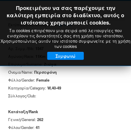
Προκειμένου να σας παρέχουμε την
καλύτερη εμπειρία στο διαδίκτυο, αυτός ο
ιστότοπος χρησιμοποιεί cookies.
Εκτύπωση Πιστοποιητικού:
Print
Τα cookies επιτρέπουν μια σειρά από λειτουργίες που
ενισχύουν τις δυνατότητές σας στη χρήση του ιστοτόπου.
Στοιχεία Δρομέα/Runner's Data
Χρησιμοποιώντας αυτόν τον ιστότοπο συμφωνείτε με τη χρήση
των cookies
Αρ. Συμμ./Bib:
1547
Συμφωνώ
Αγώνας/Race:
11Km
Επώνυμο/Surname:
Ζιώγα
Όνομα/Name:
Περσεφόνη
Φύλλο/Gender:
Female
Κατηγορία/Category:
W,40-49
Σύλλογος/Club:
Κατάταξη/Rank
Γενική/General:
262
Φύλου/Gender:
41