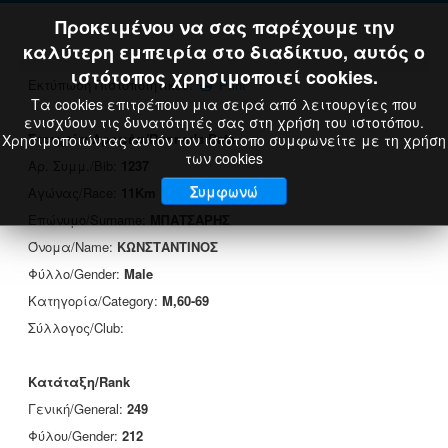
Προκειμένου να σας παρέχουμε την
καλύτερη εμπειρία στο διαδίκτυο, αυτός ο
ιστότοπος χρησιμοποιεί cookies.
Εκτύπωση Πιστοποιητικού:
Print
Τα cookies επιτρέπουν μια σειρά από λειτουργίες που
ενισχύουν τις δυνατότητές σας στη χρήση του ιστοτόπου.
Στοιχεία Δρομέα/Runner's Data
Χρησιμοποιώντας αυτόν τον ιστότοπο συμφωνείτε με τη χρήση
των cookies
Αρ. Συμμ./Bib:
1237
Συμφωνώ
Αγώνας/Race:
11Km
Επώνυμο/Surname:
ΜΠΑΤΣΑΡΗΣ
Όνομα/Name:
ΚΩΝΣΤΑΝΤΙΝΟΣ
Φύλλο/Gender:
Male
Κατηγορία/Category:
M,60-69
Σύλλογος/Club:
Κατάταξη/Rank
Γενική/General:
249
Φύλου/Gender:
212