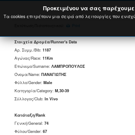
Προκειμένου να σας παρέχουμε τ
Τα cookies επιτρέπουν μια σειρά από λειτουργίες που ενισχύ
Εκτύπωση Πιστοποιητικού:
Print
Στοιχεία Δρομέα/Runner's Data
Αρ. Συμμ./Bib:
1187
Αγώνας/Race:
11Km
Επώνυμο/Surname:
ΛΑΜΠΡΟΠΟΥΛΟΣ
Όνομα/Name:
ΠΑΝΑΓΙΩΤΗΣ
Φύλλο/Gender:
Male
Κατηγορία/Category:
M,30-39
Σύλλογος/Club:
In Vivo
Κατάταξη/Rank
Γενική/General:
74
Φύλου/Gender:
67