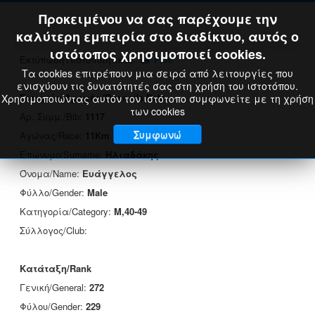
Προκειμένου να σας παρέχουμε την
καλύτερη εμπειρία στο διαδίκτυο, αυτός ο
ιστότοπος χρησιμοποιεί cookies.
Εκτύπωση Πιστοποιητικού:
Print
Τα cookies επιτρέπουν μια σειρά από λειτουργίες που
ενισχύουν τις δυνατότητές σας στη χρήση του ιστοτόπου.
Στοιχεία Δρομέα/Runner's Data
Χρησιμοποιώντας αυτόν τον ιστότοπο συμφωνείτε με τη χρήση
των cookies
Αρ. Συμμ./Bib:
1117
Συμφωνώ
Αγώνας/Race:
11Km
Επώνυμο/Surname:
Ηλιαδάκης
Όνομα/Name:
Ευάγγελος
Φύλλο/Gender:
Male
Κατηγορία/Category:
M,40-49
Σύλλογος/Club:
Κατάταξη/Rank
Γενική/General:
272
Φύλου/Gender:
229