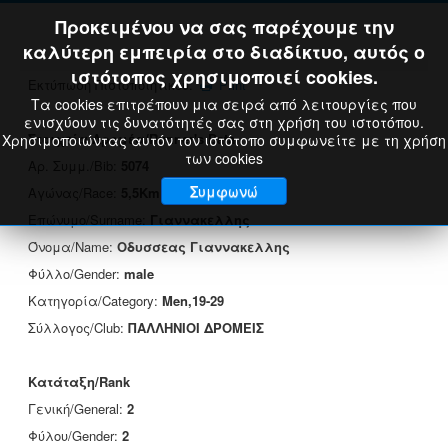
Προκειμένου να σας παρέχουμε την
καλύτερη εμπειρία στο διαδίκτυο, αυτός ο
ιστότοπος χρησιμοποιεί cookies.
Εκτύπωση Πιστοποιητικού:
Print
Τα cookies επιτρέπουν μια σειρά από λειτουργίες που
ενισχύουν τις δυνατότητές σας στη χρήση του ιστοτόπου.
Στοιχεία Δρομέα/Runner's Data
Χρησιμοποιώντας αυτόν τον ιστότοπο συμφωνείτε με τη χρήση
των cookies
Αρ. Συμμ./Bib:
5074
Συμφωνώ
Αγώνας/Race:
5,5Km
Επώνυμο/Surname:
Γιαννακελλης
Όνομα/Name:
Οδυσσεας Γιαννακελλης
Φύλλο/Gender:
male
Κατηγορία/Category:
Men,19-29
Σύλλογος/Club:
ΠΑΛΛΗΝΙΟΙ ΔΡΟΜΕΙΣ
Κατάταξη/Rank
Γενική/General:
2
Φύλου/Gender:
2