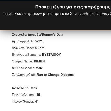
Προκειμένου να σας παρέχουμε τ
Τα cookies επιτρέπουν μια σειρά από λειτουργίες που ενισχύ
Στοιχεία Δρομέα/Runner's Data
Αρ. Συμμ./Bib:
5232
Αγώνας/Race:
5.4Km
Επώνυμο/Surname:
ΕΥΣΤΑΘΙΟΥ
Όνομα/Name:
ΚΙΜΩΝ
Φύλλο/Gender:
Male
Σύλλογος/Club:
Run to Change Diabetes
Κατάταξη/Rank
Γενική/General:
45
Φύλου/Gender:
41