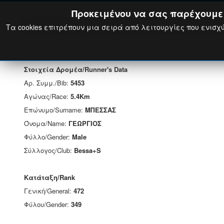
Προκειμένου να σας παρέχουμε τ
Τα cookies επιτρέπουν μια σειρά από λειτουργίες που ενισχύ
Στοιχεία Δρομέα/Runner's Data
Αρ. Συμμ./Bib:
5453
Αγώνας/Race:
5.4Km
Επώνυμο/Surname:
ΜΠΕΣΣΑΣ
Όνομα/Name:
ΓΕΩΡΓΙΟΣ
Φύλλο/Gender:
Male
Σύλλογος/Club:
Bessa+S
Κατάταξη/Rank
Γενική/General:
472
Φύλου/Gender:
349