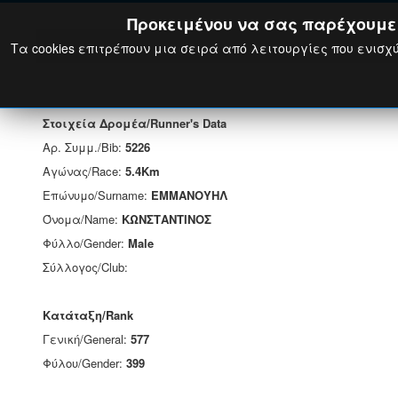
Προκειμένου να σας παρέχουμε τ
Τα cookies επιτρέπουν μια σειρά από λειτουργίες που ενισχύ
Στοιχεία Δρομέα/Runner's Data
Αρ. Συμμ./Bib:
5226
Αγώνας/Race:
5.4Km
Επώνυμο/Surname:
ΕΜΜΑΝΟΥΗΛ
Όνομα/Name:
ΚΩΝΣΤΑΝΤΙΝΟΣ
Φύλλο/Gender:
Male
Σύλλογος/Club:
Κατάταξη/Rank
Γενική/General:
577
Φύλου/Gender:
399