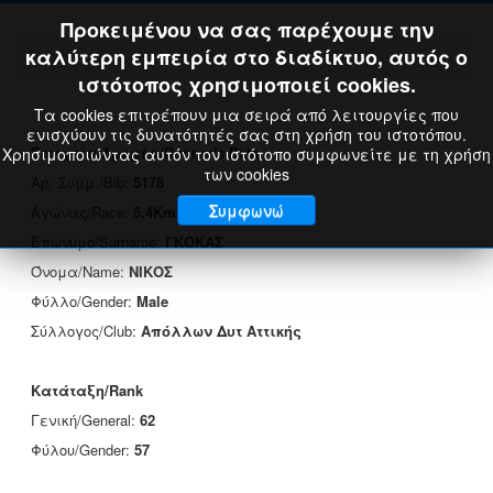
Προκειμένου να σας παρέχουμε την
καλύτερη εμπειρία στο διαδίκτυο, αυτός ο
ιστότοπος χρησιμοποιεί cookies.
Τα cookies επιτρέπουν μια σειρά από λειτουργίες που
ενισχύουν τις δυνατότητές σας στη χρήση του ιστοτόπου.
Στοιχεία Δρομέα/Runner's Data
Χρησιμοποιώντας αυτόν τον ιστότοπο συμφωνείτε με τη χρήση
των cookies
Αρ. Συμμ./Bib:
5178
Συμφωνώ
Αγώνας/Race:
5.4Km
Επώνυμο/Surname:
ΓΚΟΚΑΣ
Όνομα/Name:
ΝΙΚΟΣ
Φύλλο/Gender:
Male
Σύλλογος/Club:
Απόλλων Δυτ Αττικής
Κατάταξη/Rank
Γενική/General:
62
Φύλου/Gender:
57