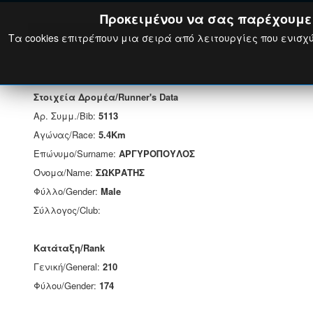
Προκειμένου να σας παρέχουμε τ
Τα cookies επιτρέπουν μια σειρά από λειτουργίες που ενισχύ
Στοιχεία Δρομέα/Runner's Data
Αρ. Συμμ./Bib:
5113
Αγώνας/Race:
5.4Km
Επώνυμο/Surname:
ΑΡΓΥΡΟΠΟΥΛΟΣ
Όνομα/Name:
ΣΩΚΡΑΤΗΣ
Φύλλο/Gender:
Male
Σύλλογος/Club:
Κατάταξη/Rank
Γενική/General:
210
Φύλου/Gender:
174