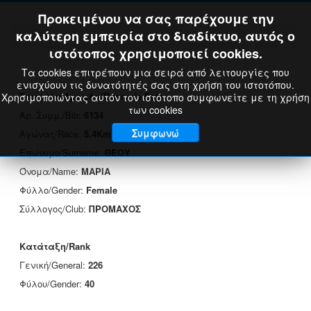
Προκειμένου να σας παρέχουμε την
καλύτερη εμπειρία στο διαδίκτυο, αυτός ο
ιστότοπος χρησιμοποιεί cookies.
Τα cookies επιτρέπουν μια σειρά από λειτουργίες που
ενισχύουν τις δυνατότητές σας στη χρήση του ιστοτόπου.
Στοιχεία Δρομέα/Runner's Data
Χρησιμοποιώντας αυτόν τον ιστότοπο συμφωνείτε με τη χρήση
των cookies
Αρ. Συμμ./Bib:
6134
Συμφωνώ
Αγώνας/Race:
5.4Km
Επώνυμο/Surname:
ΘΕΟΥ
Όνομα/Name:
ΜΑΡΙΑ
Φύλλο/Gender:
Female
Σύλλογος/Club:
ΠΡΟΜΑΧΟΣ
Κατάταξη/Rank
Γενική/General:
226
Φύλου/Gender:
40