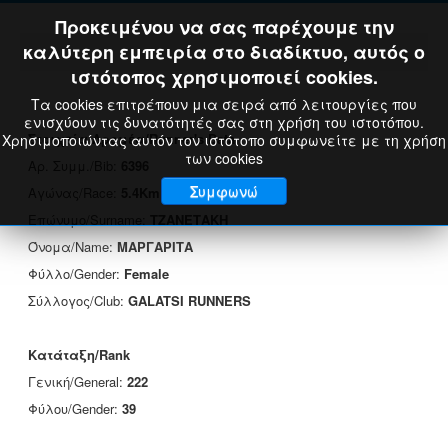
Προκειμένου να σας παρέχουμε την
καλύτερη εμπειρία στο διαδίκτυο, αυτός ο
ιστότοπος χρησιμοποιεί cookies.
Τα cookies επιτρέπουν μια σειρά από λειτουργίες που
ενισχύουν τις δυνατότητές σας στη χρήση του ιστοτόπου.
Στοιχεία Δρομέα/Runner's Data
Χρησιμοποιώντας αυτόν τον ιστότοπο συμφωνείτε με τη χρήση
των cookies
Αρ. Συμμ./Bib:
6396
Συμφωνώ
Αγώνας/Race:
5.4Km
Επώνυμο/Surname:
ΤΖΑΝΕΤΑΚΗ
Όνομα/Name:
ΜΑΡΓΑΡΙΤΑ
Φύλλο/Gender:
Female
Σύλλογος/Club:
GALATSI RUNNERS
Κατάταξη/Rank
Γενική/General:
222
Φύλου/Gender:
39