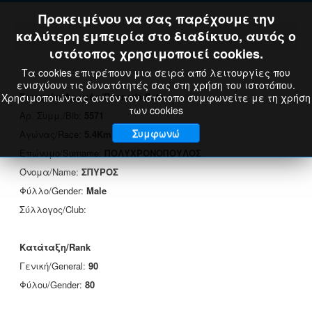
Προκειμένου να σας παρέχουμε την
καλύτερη εμπειρία στο διαδίκτυο, αυτός ο
ιστότοπος χρησιμοποιεί cookies.
Τα cookies επιτρέπουν μια σειρά από λειτουργίες που
ενισχύουν τις δυνατότητές σας στη χρήση του ιστοτόπου.
Στοιχεία Δρομέα/Runner's Data
Χρησιμοποιώντας αυτόν τον ιστότοπο συμφωνείτε με τη χρήση
των cookies
Αρ. Συμμ./Bib:
5571
Συμφωνώ
Αγώνας/Race:
5.4Km
Επώνυμο/Surname:
ΠΟΛΥΧΡΟΝΟΠΟΥΛΟΣ
Όνομα/Name:
ΣΠΥΡΟΣ
Φύλλο/Gender:
Male
Σύλλογος/Club:
Κατάταξη/Rank
Γενική/General:
90
Φύλου/Gender:
80