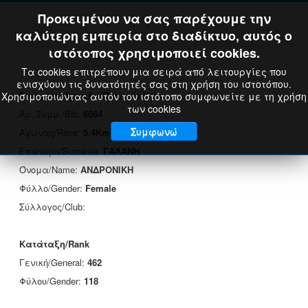
Προκειμένου να σας παρέχουμε την
καλύτερη εμπειρία στο διαδίκτυο, αυτός ο
ιστότοπος χρησιμοποιεί cookies.
Τα cookies επιτρέπουν μια σειρά από λειτουργίες που
ενισχύουν τις δυνατότητές σας στη χρήση του ιστοτόπου.
Στοιχεία Δρομέα/Runner's Data
Χρησιμοποιώντας αυτόν τον ιστότοπο συμφωνείτε με τη χρήση
των cookies
Αρ. Συμμ./Bib:
6084
Συμφωνώ
Αγώνας/Race:
5.4Km
Επώνυμο/Surname:
ΓΑΛΑΝΗ
Όνομα/Name:
ΑΝΔΡΟΝΙΚΗ
Φύλλο/Gender:
Female
Σύλλογος/Club:
Κατάταξη/Rank
Γενική/General:
462
Φύλου/Gender:
118