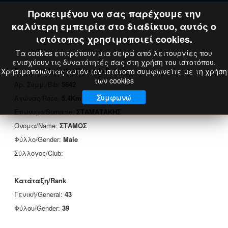
Προκειμένου να σας παρέχουμε την
καλύτερη εμπειρία στο διαδίκτυο, αυτός ο
ιστότοπος χρησιμοποιεί cookies.
Τα cookies επιτρέπουν μια σειρά από λειτουργίες που
ενισχύουν τις δυνατότητές σας στη χρήση του ιστοτόπου.
Στοιχεία Δρομέα/Runner's Data
Χρησιμοποιώντας αυτόν τον ιστότοπο συμφωνείτε με τη χρήση
των cookies
Αρ. Συμμ./Bib:
5642
Συμφωνώ
Αγώνας/Race:
5.4Km
Επώνυμο/Surname:
ΣΤΑΜΑΤΑΚΗΣ
Όνομα/Name:
ΣΤΑΜΟΣ
Φύλλο/Gender:
Male
Σύλλογος/Club:
Κατάταξη/Rank
Γενική/General:
43
Φύλου/Gender:
39