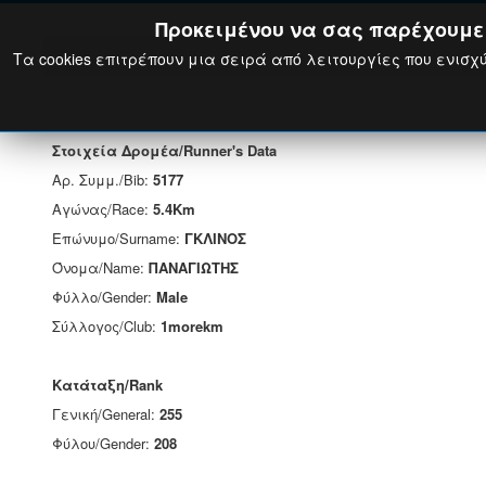
Προκειμένου να σας παρέχουμε τ
Τα cookies επιτρέπουν μια σειρά από λειτουργίες που ενισχύ
Στοιχεία Δρομέα/Runner's Data
Αρ. Συμμ./Bib:
5177
Αγώνας/Race:
5.4Km
Επώνυμο/Surname:
ΓΚΛΙΝΟΣ
Όνομα/Name:
ΠΑΝΑΓΙΩΤΗΣ
Φύλλο/Gender:
Male
Σύλλογος/Club:
1morekm
Κατάταξη/Rank
Γενική/General:
255
Φύλου/Gender:
208