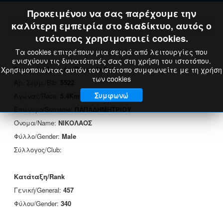
Προκειμένου να σας παρέχουμε την
καλύτερη εμπειρία στο διαδίκτυο, αυτός ο
ιστότοπος χρησιμοποιεί cookies.
Τα cookies επιτρέπουν μια σειρά από λειτουργίες που
ενισχύουν τις δυνατότητές σας στη χρήση του ιστοτόπου.
Στοιχεία Δρομέα/Runner's Data
Χρησιμοποιώντας αυτόν τον ιστότοπο συμφωνείτε με τη χρήση
των cookies
Αρ. Συμμ./Bib:
5522
Συμφωνώ
Αγώνας/Race:
5.4Km
Επώνυμο/Surname:
ΠΑΠΑΔΗΜΗΤΡΙΟΥ
Όνομα/Name:
ΝΙΚΟΛΑΟΣ
Φύλλο/Gender:
Male
Σύλλογος/Club:
Κατάταξη/Rank
Γενική/General:
457
Φύλου/Gender:
340