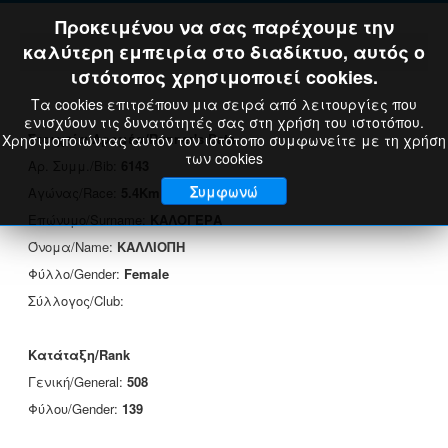
Προκειμένου να σας παρέχουμε την
καλύτερη εμπειρία στο διαδίκτυο, αυτός ο
ιστότοπος χρησιμοποιεί cookies.
Τα cookies επιτρέπουν μια σειρά από λειτουργίες που
ενισχύουν τις δυνατότητές σας στη χρήση του ιστοτόπου.
Στοιχεία Δρομέα/Runner's Data
Χρησιμοποιώντας αυτόν τον ιστότοπο συμφωνείτε με τη χρήση
των cookies
Αρ. Συμμ./Bib:
6143
Συμφωνώ
Αγώνας/Race:
5.4Km
Επώνυμο/Surname:
ΚΑΛΟΓΕΡΑ
Όνομα/Name:
ΚΑΛΛΙΟΠΗ
Φύλλο/Gender:
Female
Σύλλογος/Club:
Κατάταξη/Rank
Γενική/General:
508
Φύλου/Gender:
139