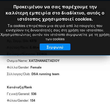
Προκειμένου να σας παρέχουμε την
καλύτερη εμπειρία στο διαδίκτυο, αυτός ο
ιστότοπος χρησιμοποιεί cookies.
Τα cookies επιτρέπουν μια σειρά από λειτουργίες που
ενισχύουν τις δυνατότητές σας στη χρήση του ιστοτόπου.
Στοιχεία Δρομέα/Runner's Data
Χρησιμοποιώντας αυτόν τον ιστότοπο συμφωνείτε με τη χρήση
των cookies
Αρ. Συμμ./Bib:
6376
Συμφωνώ
Αγώνας/Race:
5.4Km
Επώνυμο/Surname:
ΣΟΦΙΑ
Όνομα/Name:
ΧΑΤΖΗΑΝΑΣΤΑΣΙΟΥ
Φύλλο/Gender:
Female
Σύλλογος/Club:
DSA running team
Κατάταξη/Rank
Γενική/General:
536
Φύλου/Gender:
154