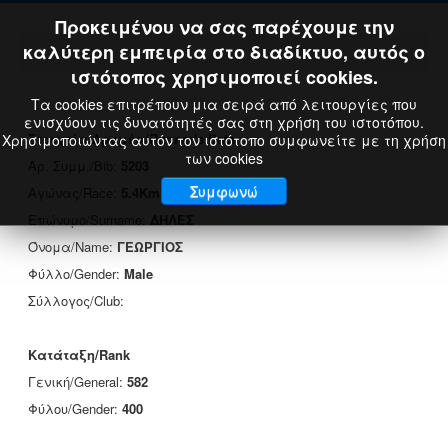
Προκειμένου να σας παρέχουμε την
καλύτερη εμπειρία στο διαδίκτυο, αυτός ο
ιστότοπος χρησιμοποιεί cookies.
Τα cookies επιτρέπουν μια σειρά από λειτουργίες που
ενισχύουν τις δυνατότητές σας στη χρήση του ιστοτόπου.
Στοιχεία Δρομέα/Runner's Data
Χρησιμοποιώντας αυτόν τον ιστότοπο συμφωνείτε με τη χρήση
των cookies
Αρ. Συμμ./Bib:
5203
Συμφωνώ
Αγώνας/Race:
5.4Km
Επώνυμο/Surname:
ΔΗΛΕΣ
Όνομα/Name:
ΓΕΩΡΓΙΟΣ
Φύλλο/Gender:
Male
Σύλλογος/Club:
Κατάταξη/Rank
Γενική/General:
582
Φύλου/Gender:
400