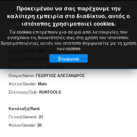
Προκειμένου να σας παρέχουμε την
καλύτερη εμπειρία στο διαδίκτυο, αυτός ο
ιστότοπος χρησιμοποιεί cookies.
Τα cookies επιτρέπουν μια σειρά από λειτουργίες που
ενισχύουν τις δυνατότητές σας στη χρήση του ιστοτόπου.
Στοιχεία Δρομέα/Runner's Data
Χρησιμοποιώντας αυτόν τον ιστότοπο συμφωνείτε με τη χρήση
των cookies
Αρ. Συμμ./Bib:
5601
Συμφωνώ
Αγώνας/Race:
5.4Km
Επώνυμο/Surname:
ΡΟΥΣΣΗΣ
Όνομα/Name:
ΓΕΩΡΓΙΟΣ ΑΛΕΞΑΝΔΡΟΣ
Φύλλο/Gender:
Male
Σύλλογος/Club:
RUNTOOLS
Κατάταξη/Rank
Γενική/General:
21
Φύλου/Gender:
20