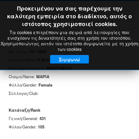
Προκειμένου να σας παρέχουμε την
καλύτερη εμπειρία στο διαδίκτυο, αυτός ο
ιστότοπος χρησιμοποιεί cookies.
Τα cookies επιτρέπουν μια σειρά από λειτουργίες που
ενισχύουν τις δυνατότητές σας στη χρήση του ιστοτόπου.
Στοιχεία Δρομέα/Runner's Data
Χρησιμοποιώντας αυτόν τον ιστότοπο συμφωνείτε με τη χρήση
των cookies
Αρ. Συμμ./Bib:
6265
Συμφωνώ
Αγώνας/Race:
5.4Km
Επώνυμο/Surname:
ΜΠΑΡΑΜΙΛΗ
Όνομα/Name:
ΜΑΡΙΑ
Φύλλο/Gender:
Female
Σύλλογος/Club:
Κατάταξη/Rank
Γενική/General:
431
Φύλου/Gender:
105