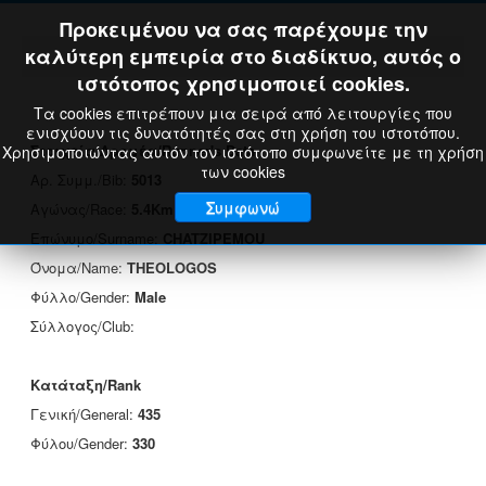
Προκειμένου να σας παρέχουμε την
καλύτερη εμπειρία στο διαδίκτυο, αυτός ο
ιστότοπος χρησιμοποιεί cookies.
Τα cookies επιτρέπουν μια σειρά από λειτουργίες που
ενισχύουν τις δυνατότητές σας στη χρήση του ιστοτόπου.
Στοιχεία Δρομέα/Runner's Data
Χρησιμοποιώντας αυτόν τον ιστότοπο συμφωνείτε με τη χρήση
των cookies
Αρ. Συμμ./Bib:
5013
Συμφωνώ
Αγώνας/Race:
5.4Km
Επώνυμο/Surname:
CHATZIPEMOU
Όνομα/Name:
THEOLOGOS
Φύλλο/Gender:
Male
Σύλλογος/Club:
Κατάταξη/Rank
Γενική/General:
435
Φύλου/Gender:
330