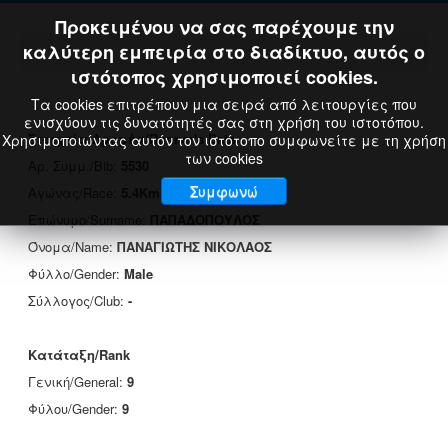
Προκειμένου να σας παρέχουμε την
καλύτερη εμπειρία στο διαδίκτυο, αυτός ο
ιστότοπος χρησιμοποιεί cookies.
Τα cookies επιτρέπουν μια σειρά από λειτουργίες που
ενισχύουν τις δυνατότητές σας στη χρήση του ιστοτόπου.
Στοιχεία Δρομέα/Runner's Data
Χρησιμοποιώντας αυτόν τον ιστότοπο συμφωνείτε με τη χρήση
των cookies
Αρ. Συμμ./Bib:
5530
Συμφωνώ
Αγώνας/Race:
5.4Km
Επώνυμο/Surname:
ΠΑΠΑΔΟΠΟΥΛΟΣ
Όνομα/Name:
ΠΑΝΑΓΙΩΤΗΣ ΝΙΚΟΛΑΟΣ
Φύλλο/Gender:
Male
Σύλλογος/Club:
-
Κατάταξη/Rank
Γενική/General:
9
Φύλου/Gender:
9