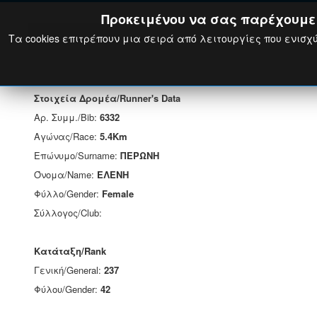
Προκειμένου να σας παρέχουμε τ
Τα cookies επιτρέπουν μια σειρά από λειτουργίες που ενισχύ
Στοιχεία Δρομέα/Runner's Data
Αρ. Συμμ./Bib:
6332
Αγώνας/Race:
5.4Km
Επώνυμο/Surname:
ΠΕΡΩΝΗ
Όνομα/Name:
ΕΛΕΝΗ
Φύλλο/Gender:
Female
Σύλλογος/Club:
Κατάταξη/Rank
Γενική/General:
237
Φύλου/Gender:
42