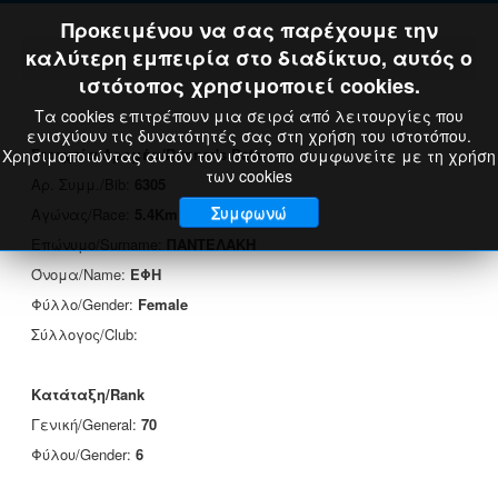
Προκειμένου να σας παρέχουμε την
καλύτερη εμπειρία στο διαδίκτυο, αυτός ο
ιστότοπος χρησιμοποιεί cookies.
Τα cookies επιτρέπουν μια σειρά από λειτουργίες που
ενισχύουν τις δυνατότητές σας στη χρήση του ιστοτόπου.
Στοιχεία Δρομέα/Runner's Data
Χρησιμοποιώντας αυτόν τον ιστότοπο συμφωνείτε με τη χρήση
των cookies
Αρ. Συμμ./Bib:
6305
Συμφωνώ
Αγώνας/Race:
5.4Km
Επώνυμο/Surname:
ΠΑΝΤΕΛΑΚΗ
Όνομα/Name:
ΕΦΗ
Φύλλο/Gender:
Female
Σύλλογος/Club:
Κατάταξη/Rank
Γενική/General:
70
Φύλου/Gender:
6